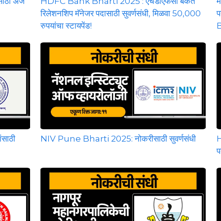
ठी अर्ज
HDFC Bank Bharti 2025 : एचडीएफसी बँकेत
म
रिलेशनशिप मॅनेजर पदासाठी सुवर्णसंधी, मिळवा 50,000
प
रुपयांचा स्टायपेंड!
B
साठी
NIV Pune Bharti 2025: नोकरीसाठी सुवर्णसंधी
H
प