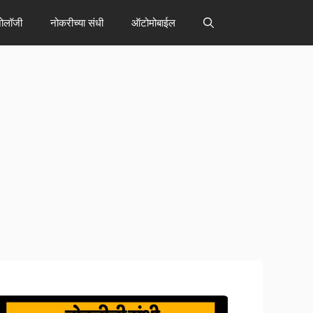
नोलॉजी
नोकरीच्या संधी
ऑटोमोबाईल