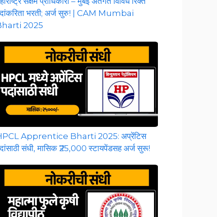
हाराष्ट्र सक्षम प्राधिकारी – मुंबई अंतर्गत विविध रिक्त
दांकरिता भरती; अर्ज सुरु! | CAM Mumbai
harti 2025
PCL Apprentice Bharti 2025: अप्रेंटिस
दांसाठी संधी, मासिक ₹25,000 स्टायपेंडसह अर्ज सुरू!