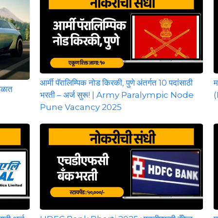
आर्मी पॅरालिम्पिक नोड किरकी, पुणे अंतर्गत 10 पदांसाठी
म
ाळात
भरती – अर्ज सुरू! | Army Paralympic Node
(
Pune Vacancy 2025