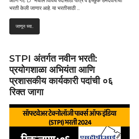
आणि गट D” मधील विविध पदांसाठी पात्र व इच्छुक उमेदवारांची
भरती केली जाणार आहे. या भरतीसाठी ...
जाणून घ्या..
STPI अंतर्गत नवीन भरती:
प्रयोगशाळा अभियंता आणि
प्रशासकीय कार्यकारी पदांची ०६
रिक्त जागा