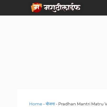
Skip
to
content
Home
-
योजना
-
Pradhan Mantri Matru Van