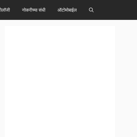
नोलॉजी
नोकरीच्या संधी
ऑटोमोबाईल