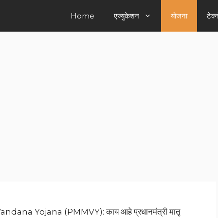
Home
एज्युकेशन
योजना
टेक्
dana Yojana (PMMVY): काय आहे प्रधानमंत्री मातृ